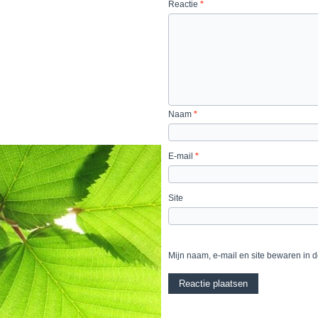
Reactie
*
Naam
*
E-mail
*
Site
Mijn naam, e-mail en site bewaren in 